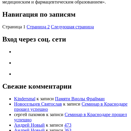
медицинским и фармацевтическим образованием».
Навигация по записям
Страница
1
Страница
2
Следующая страница
Вход через соц. сети
Свежие комментарии
Kindersmal
к записи
Памяти Виолы Фрайман
Новосельцев Святослав
к записи
Семинар в Краснодаре
прошел успешно
сергей пахомов
к записи
Семинар в Краснодаре прошел
успешно
Андрей Новый
к записи
473
Андрей Новый
к записи
363